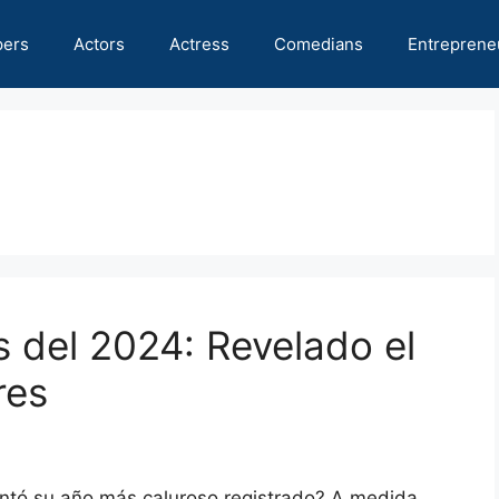
pers
Actors
Actress
Comedians
Entreprene
s del 2024: Revelado el
res
ntó su año más caluroso registrado? A medida