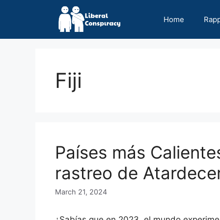
Skip
to
Home
Rap
content
Fiji
Países más Caliente
rastreo de Atardece
March 21, 2024
¿Sabías que en 2023, el mundo experime