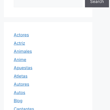
Search
Actores
Actriz
Animales
Anime
Apuestas
Atletas
Autores
Autos
Blog
Cantantes