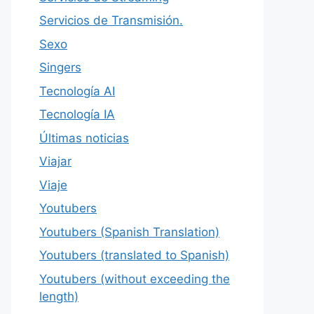
Servicios de Transmisión.
Sexo
Singers
Tecnología AI
Tecnología IA
Últimas noticias
Viajar
Viaje
Youtubers
Youtubers (Spanish Translation)
Youtubers (translated to Spanish)
Youtubers (without exceeding the
length)