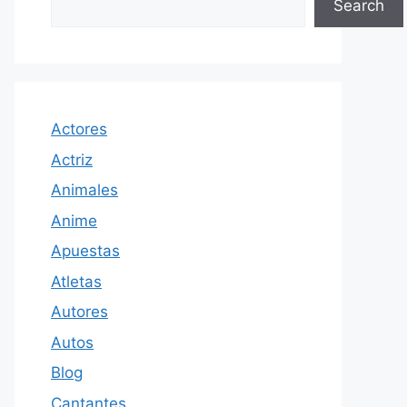
Search
Actores
Actriz
Animales
Anime
Apuestas
Atletas
Autores
Autos
Blog
Cantantes