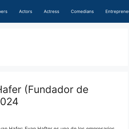
pers
Actors
Actress
Comedians
Entreprene
Hafer (Fundador de
2024
Evan Hafer: Evan Hafter es uno de los empresarios