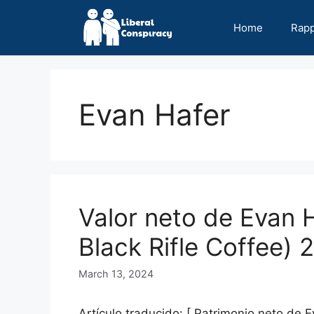
Skip
to
Home
Rap
content
Evan Hafer
Valor neto de Evan 
Black Rifle Coffee) 
March 13, 2024
Artículo traducido: [ Patrimonio neto de 