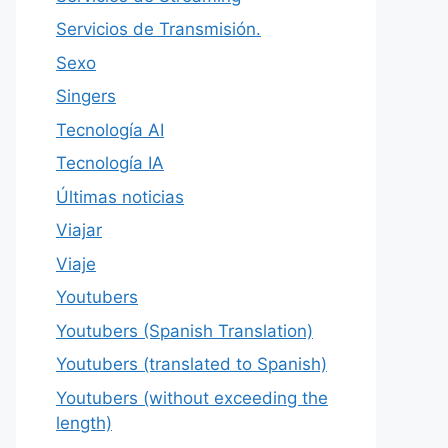
Servicios de Transmisión.
Sexo
Singers
Tecnología AI
Tecnología IA
Últimas noticias
Viajar
Viaje
Youtubers
Youtubers (Spanish Translation)
Youtubers (translated to Spanish)
Youtubers (without exceeding the
length)