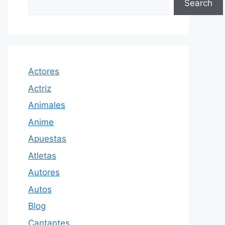
Search
Actores
Actriz
Animales
Anime
Apuestas
Atletas
Autores
Autos
Blog
Cantantes