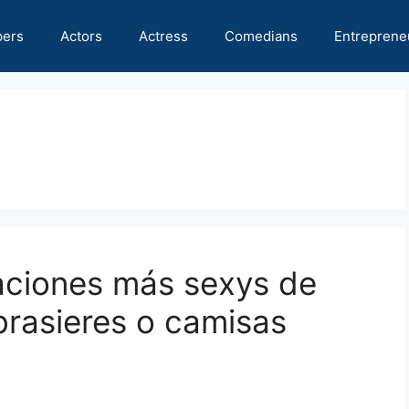
pers
Actors
Actress
Comedians
Entreprene
aciones más sexys de
brasieres o camisas