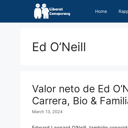
Skip
to
Home
Rap
content
Ed O’Neill
Valor neto de Ed O’N
Carrera, Bio & Famili
March 13, 2024
Edward Leonard O’Neill, también conocido