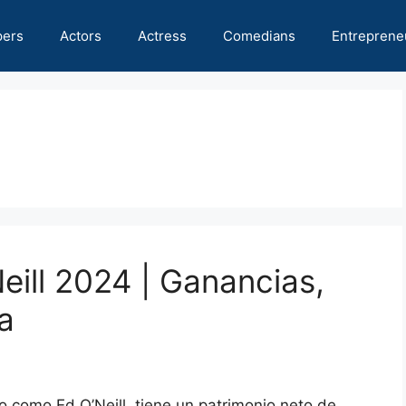
pers
Actors
Actress
Comedians
Entreprene
eill 2024 | Ganancias,
a
 como Ed O’Neill, tiene un patrimonio neto de