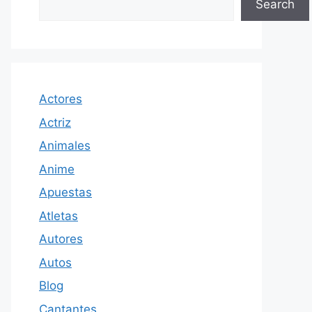
Search
Actores
Actriz
Animales
Anime
Apuestas
Atletas
Autores
Autos
Blog
Cantantes