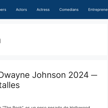
pers
Actors
Actress
Comedians
Entreprene
n
 Dwayne Johnson 2024 ─
alles
 “The Rock”, es un peso pesado de Hollywood