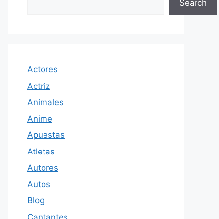
Search
Actores
Actriz
Animales
Anime
Apuestas
Atletas
Autores
Autos
Blog
Cantantes