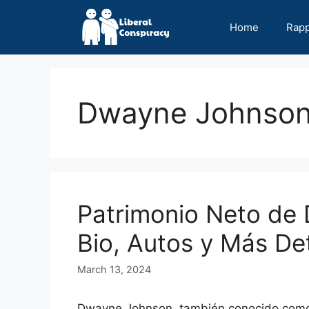
Skip
to
Home
Rap
content
Dwayne Johnso
Patrimonio Neto de
Bio, Autos y Más Det
March 13, 2024
Dwayne Johnson, también conocido como