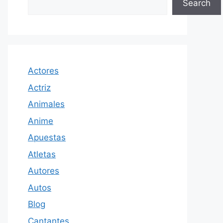
Search
Actores
Actriz
Animales
Anime
Apuestas
Atletas
Autores
Autos
Blog
Cantantes