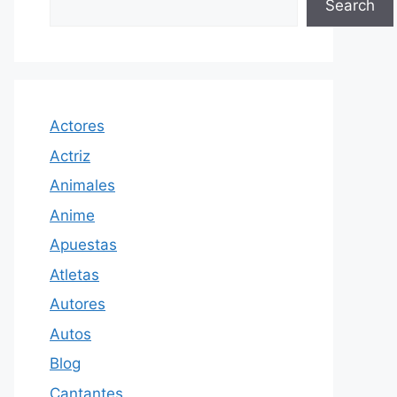
Search
Actores
Actriz
Animales
Anime
Apuestas
Atletas
Autores
Autos
Blog
Cantantes