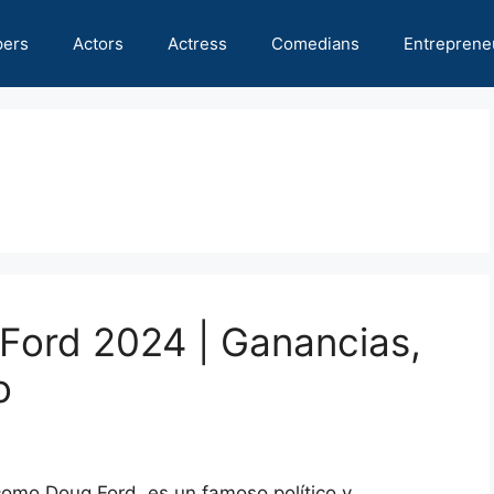
pers
Actors
Actress
Comedians
Entreprene
Ford 2024 | Ganancias,
o
como Doug Ford, es un famoso político y