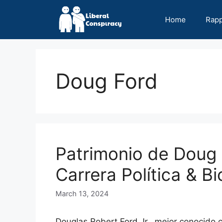
Skip
to
Home
Rap
content
Doug Ford
Patrimonio de Doug 
Carrera Política & Bi
March 13, 2024
Douglas Robert Ford Jr., mejor conocido 