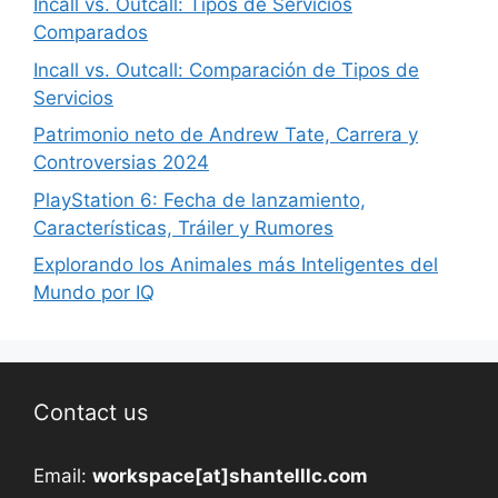
Incall vs. Outcall: Tipos de Servicios
Comparados
Incall vs. Outcall: Comparación de Tipos de
Servicios
Patrimonio neto de Andrew Tate, Carrera y
Controversias 2024
PlayStation 6: Fecha de lanzamiento,
Características, Tráiler y Rumores
Explorando los Animales más Inteligentes del
Mundo por IQ
Contact us
Email:
workspace[at]shantelllc.com