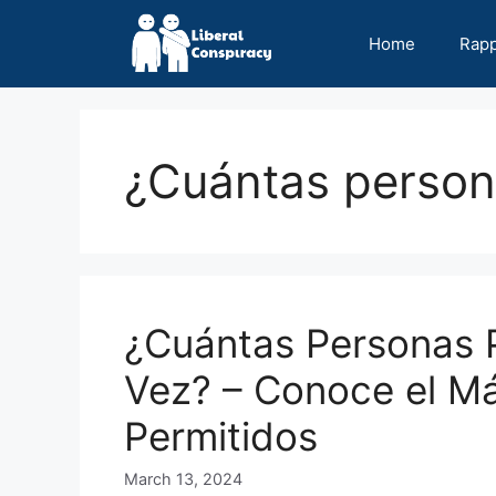
Skip
to
Home
Rap
content
¿Cuántas person
¿Cuántas Personas P
Vez? – Conoce el M
Permitidos
March 13, 2024