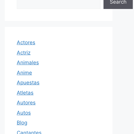
Search
Actores
Actriz
Animales
Anime
Apuestas
Atletas
Autores
Autos
Blog
Cantantes