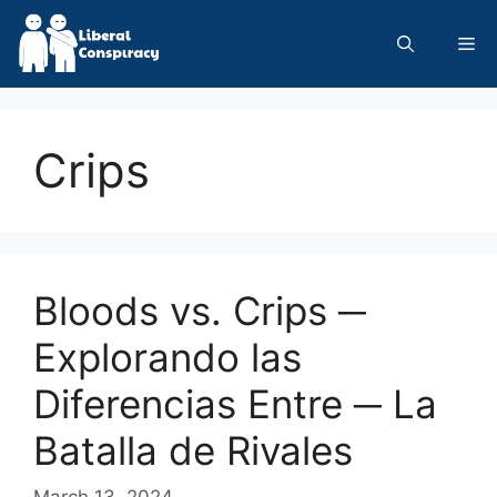
Skip
to
Me
content
Crips
Bloods vs. Crips ─
Explorando las
Diferencias Entre ─ La
Batalla de Rivales
March 13, 2024