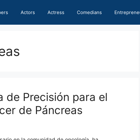
pers
Actors
Actress
Comedians
Entreprene
eas
 de Precisión para el
cer de Páncreas
sario en la comunidad de oncología, ha