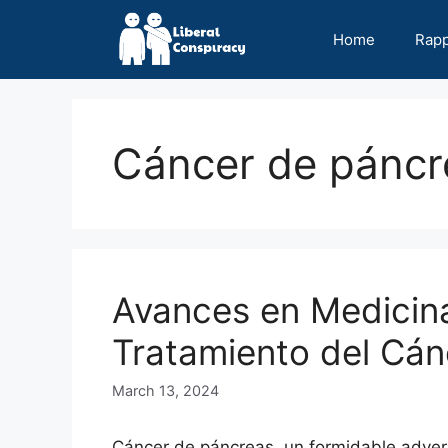
Skip
to
Home
Rap
content
Cáncer de páncr
Avances en Medicina
Tratamiento del Cán
March 13, 2024
Cáncer de páncreas, un formidable adver