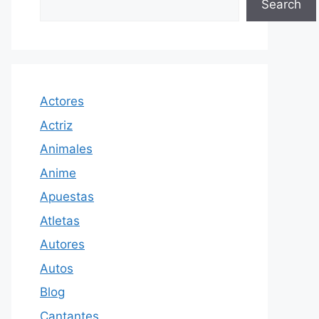
Search
Actores
Actriz
Animales
Anime
Apuestas
Atletas
Autores
Autos
Blog
Cantantes