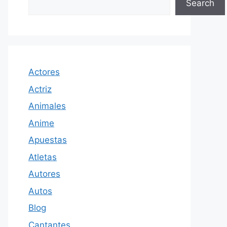
Search
Actores
Actriz
Animales
Anime
Apuestas
Atletas
Autores
Autos
Blog
Cantantes