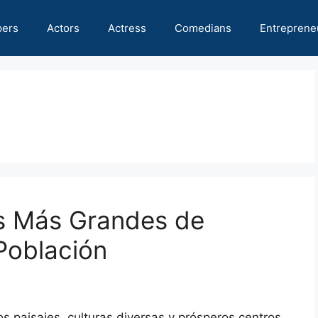
pers
Actors
Actress
Comedians
Entreprene
es Más Grandes de
Población
s paisajes, culturas diversas y prósperos centros