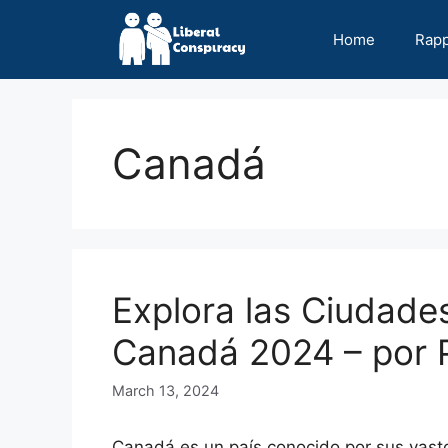
Skip
to
Home
Rap
content
Canadá
Explora las Ciudad
Canadá 2024 – por 
March 13, 2024
Canadá es un país conocido por sus vasto