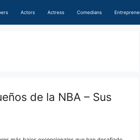
pers
Actors
Actress
Comedians
Entreprene
eños de la NBA – Sus
dores más bajos excepcionales que han desafiado