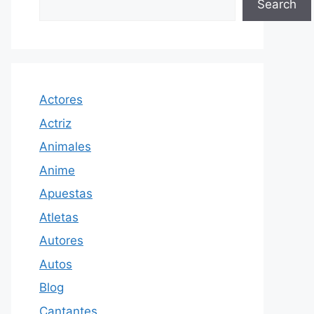
Search
Actores
Actriz
Animales
Anime
Apuestas
Atletas
Autores
Autos
Blog
Cantantes