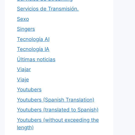
Servicios de Transmisión.
Sexo
Singers
Tecnología AI
Tecnología IA
Últimas noticias
Viajar
Viaje
Youtubers
Youtubers (Spanish Translation)
Youtubers (translated to Spanish)
Youtubers (without exceeding the
length)