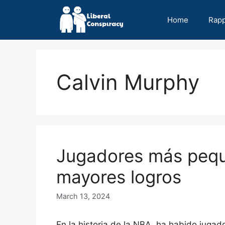
Skip
to
Home
Rap
content
Calvin Murphy
Jugadores más pequ
mayores logros
March 13, 2024
En la historia de la NBA, ha habido juga