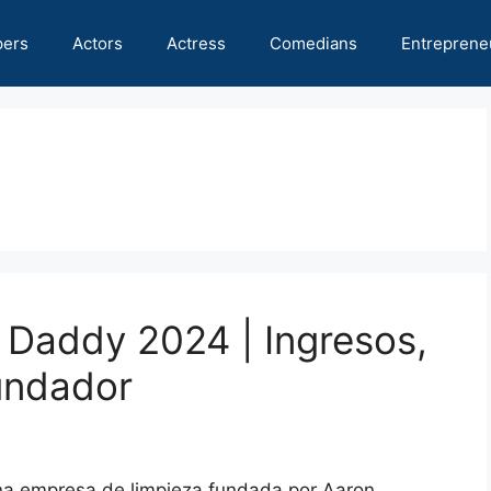
pers
Actors
Actress
Comedians
Entreprene
 Daddy 2024 | Ingresos,
undador
na empresa de limpieza fundada por Aaron