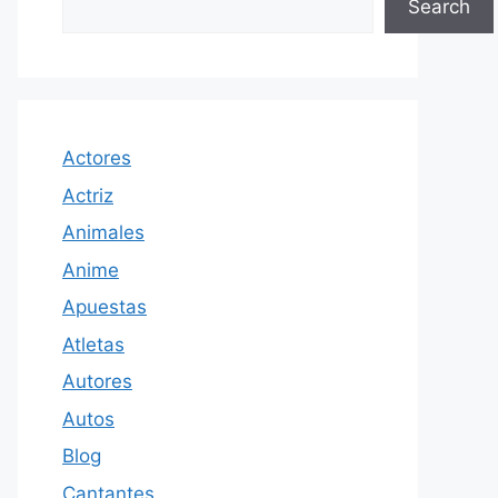
Search
Actores
Actriz
Animales
Anime
Apuestas
Atletas
Autores
Autos
Blog
Cantantes