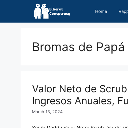
Skip
to
Home
Rap
content
Bromas de Papá
Valor Neto de Scrub
Ingresos Anuales, F
March 13, 2024
Scrub Daddy Valor Neto: Scrub Daddy, u