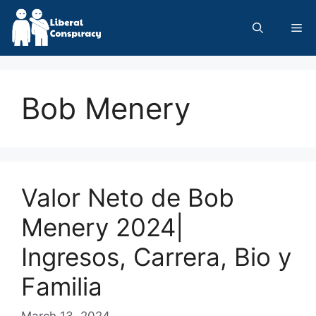
Skip
to
Me
content
Bob Menery
Valor Neto de Bob
Menery 2024|
Ingresos, Carrera, Bio y
Familia
March 13, 2024