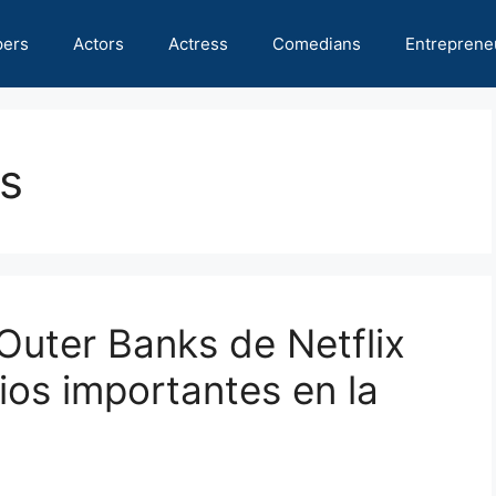
pers
Actors
Actress
Comedians
Entreprene
s
uter Banks de Netflix
os importantes en la