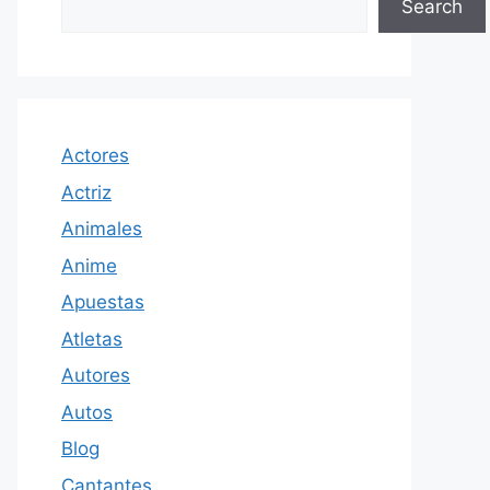
Search
Actores
Actriz
Animales
Anime
Apuestas
Atletas
Autores
Autos
Blog
Cantantes