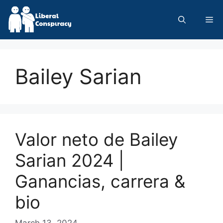
Skip
to
Me
content
Bailey Sarian
Valor neto de Bailey
Sarian 2024 |
Ganancias, carrera &
bio
March 13, 2024