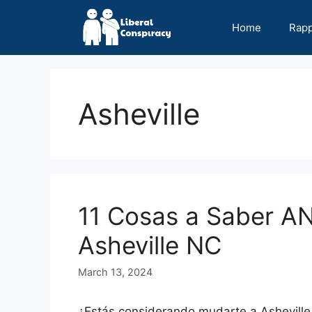
Skip
to
Home
Rap
content
Asheville
11 Cosas a Saber A
Asheville NC
March 13, 2024
¿Estás considerando mudarte a Asheville,