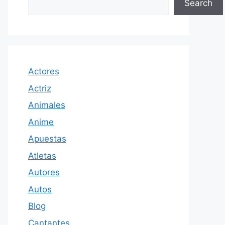
Search
Actores
Actriz
Animales
Anime
Apuestas
Atletas
Autores
Autos
Blog
Cantantes