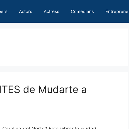
pers
Actors
Actress
Comedians
Entreprene
NTES de Mudarte a
 Carolina del Norte? Esta vibrante ciudad,