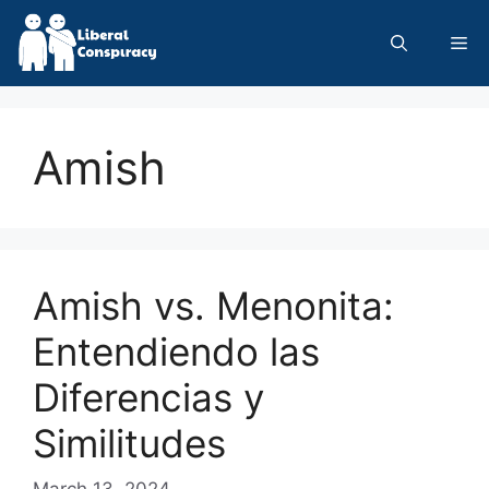
Skip
to
Me
content
Amish
Amish vs. Menonita:
Entendiendo las
Diferencias y
Similitudes
March 13, 2024