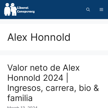
Skip
to
Me
content
Alex Honnold
Valor neto de Alex
Honnold 2024 |
Ingresos, carrera, bio &
familia
March 13, 2024