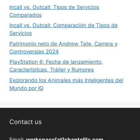
Incall vs. Outcall: Tipos de Servicios
Comparados
Incall vs. Outcall: Comparación de Tipos de
Servicios
Patrimonio neto de Andrew Tate, Carrera y
Controversias 2024
PlayStation 6: Fecha de lanzamiento,
Características, Tráiler y Rumores
Explorando los Animales más Inteligentes del
Mundo por IQ
Contact us
Email:
workspace[at]shantelllc.com