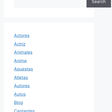
Search
Actores
Actriz
Animales
Anime
Apuestas
Atletas
Autores
Autos
Blog
Cantantes