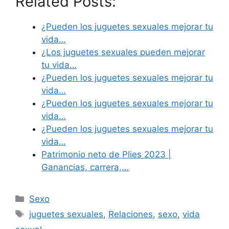
Related Posts:
¿Pueden los juguetes sexuales mejorar tu
vida…
¿Los juguetes sexuales pueden mejorar
tu vida…
¿Pueden los juguetes sexuales mejorar tu
vida…
¿Pueden los juguetes sexuales mejorar tu
vida…
¿Pueden los juguetes sexuales mejorar tu
vida…
Patrimonio neto de Plies 2023 |
Ganancias, carrera,…
Categories
Sexo
Tags
juguetes sexuales
,
Relaciones
,
sexo
,
vida