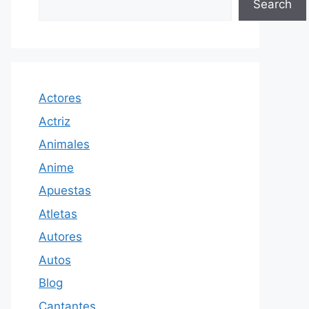
Search
Actores
Actriz
Animales
Anime
Apuestas
Atletas
Autores
Autos
Blog
Cantantes