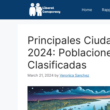
Skip
to
Home
Rap
content
Principales Ciu
2024: Poblacion
Clasificadas
March 21, 2024
by
Veronica Sanchez