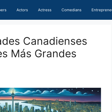
pers
Actors
Actress
Comedians
Entreprene
dades Canadienses
es Más Grandes