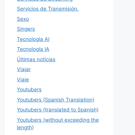
Servicios de Transmisión.
Sexo
Singers
Tecnología AI
Tecnología IA
Últimas noticias
Viajar
Viaje
Youtubers
Youtubers (Spanish Translation)
Youtubers (translated to Spanish)
Youtubers (without exceeding the
length)