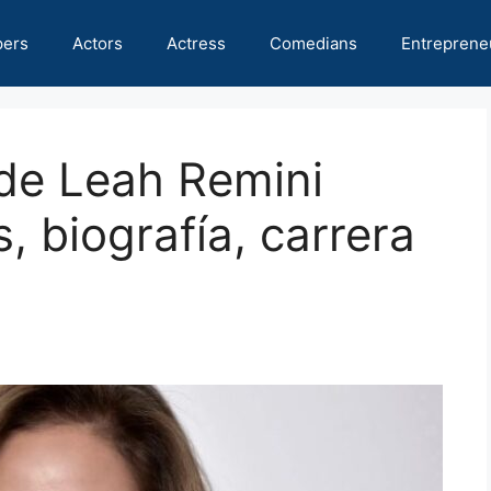
pers
Actors
Actress
Comedians
Entreprene
 de Leah Remini
, biografía, carrera