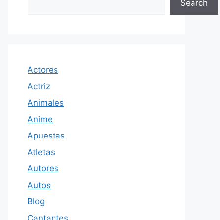
Search
Actores
Actriz
Animales
Anime
Apuestas
Atletas
Autores
Autos
Blog
Cantantes