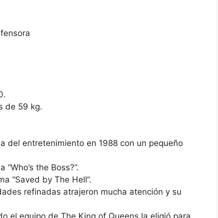
efensora
0.
s de 59 kg.
ria del entretenimiento en 1988 con un pequeño
a “Who’s the Boss?”.
ama “Saved by The Hell”.
idades refinadas atrajeron mucha atención y su
 el equipo de The King of Queens la eligió para