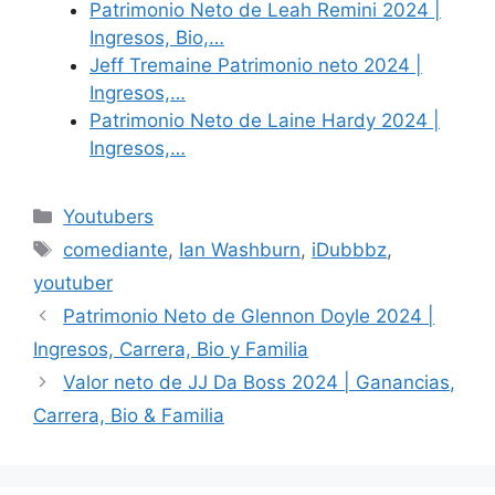
Patrimonio Neto de Leah Remini 2024 |
Ingresos, Bio,…
Jeff Tremaine Patrimonio neto 2024 |
Ingresos,…
Patrimonio Neto de Laine Hardy 2024 |
Ingresos,…
Categories
Youtubers
Tags
comediante
,
Ian Washburn
,
iDubbbz
,
youtuber
Patrimonio Neto de Glennon Doyle 2024 |
Ingresos, Carrera, Bio y Familia
Valor neto de JJ Da Boss 2024 | Ganancias,
Carrera, Bio & Familia