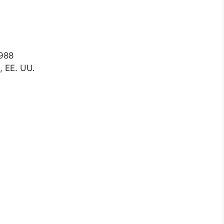
1988
, EE. UU.