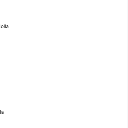
olla
la