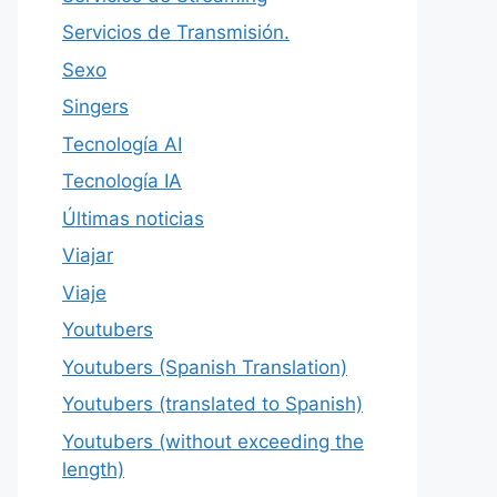
Servicios de Transmisión.
Sexo
Singers
Tecnología AI
Tecnología IA
Últimas noticias
Viajar
Viaje
Youtubers
Youtubers (Spanish Translation)
Youtubers (translated to Spanish)
Youtubers (without exceeding the
length)