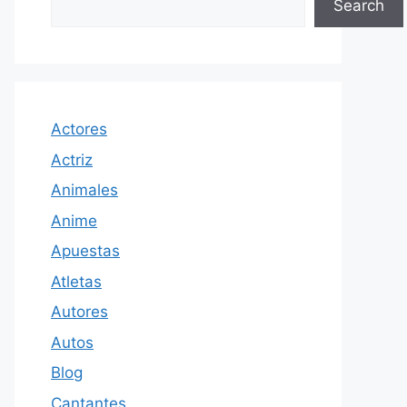
Search
Actores
Actriz
Animales
Anime
Apuestas
Atletas
Autores
Autos
Blog
Cantantes