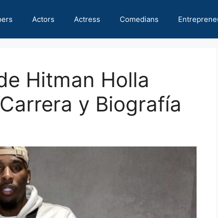
pers
Actors
Actress
Comedians
Entreprene
de Hitman Holla
Carrera y Biografía