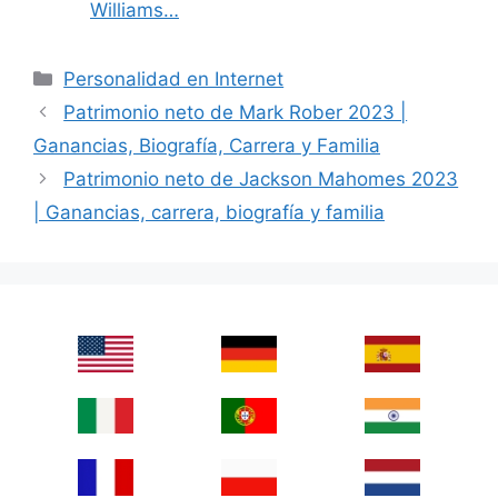
Williams…
Categories
Personalidad en Internet
Patrimonio neto de Mark Rober 2023 |
Ganancias, Biografía, Carrera y Familia
Patrimonio neto de Jackson Mahomes 2023
| Ganancias, carrera, biografía y familia