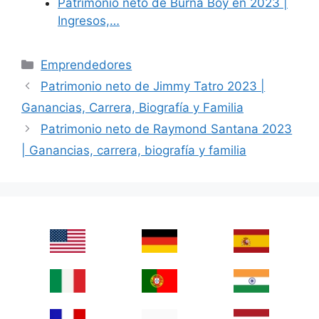
Patrimonio neto de Burna Boy en 2023 |
Ingresos,…
Categories
Emprendedores
Patrimonio neto de Jimmy Tatro 2023 |
Ganancias, Carrera, Biografía y Familia
Patrimonio neto de Raymond Santana 2023
| Ganancias, carrera, biografía y familia