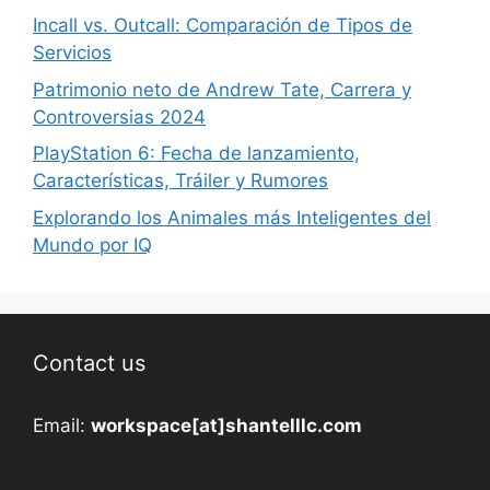
Incall vs. Outcall: Comparación de Tipos de
Servicios
Patrimonio neto de Andrew Tate, Carrera y
Controversias 2024
PlayStation 6: Fecha de lanzamiento,
Características, Tráiler y Rumores
Explorando los Animales más Inteligentes del
Mundo por IQ
Contact us
Email:
workspace[at]shantelllc.com