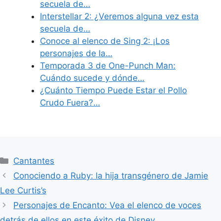
secuela de…
Interstellar 2: ¿Veremos alguna vez esta
secuela de…
Conoce al elenco de Sing 2: ¡Los
personajes de la…
Temporada 3 de One-Punch Man:
Cuándo sucede y dónde…
¿Cuánto Tiempo Puede Estar el Pollo
Crudo Fuera?…
Categories
Cantantes
Conociendo a Ruby: la hija transgénero de Jamie
Lee Curtis’s
Personajes de Encanto: Vea el elenco de voces
detrás de ellos en este éxito de Disney