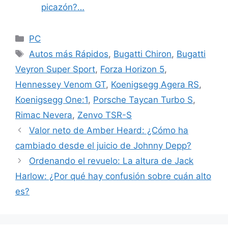
picazón?…
Categories
PC
Tags
Autos más Rápidos
,
Bugatti Chiron
,
Bugatti
Veyron Super Sport
,
Forza Horizon 5
,
Hennessey Venom GT
,
Koenigsegg Agera RS
,
Koenigsegg One:1
,
Porsche Taycan Turbo S
,
Rimac Nevera
,
Zenvo TSR-S
Valor neto de Amber Heard: ¿Cómo ha
cambiado desde el juicio de Johnny Depp?
Ordenando el revuelo: La altura de Jack
Harlow: ¿Por qué hay confusión sobre cuán alto
es?