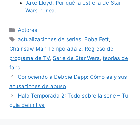
Jake Lloyd: Por qué la estrella de Star
Wars nunca…
Categories
Actores
Tags
actualizaciones de series
,
Boba Fett
,
Chainsaw Man Temporada 2
,
Regreso del
programa de TV
,
Serie de Star Wars
,
teorías de
fans
Conociendo a Debbie Depp: Cómo es y sus
acusaciones de abuso
Halo Temporada 2: Todo sobre la serie – Tu
guía definitiva