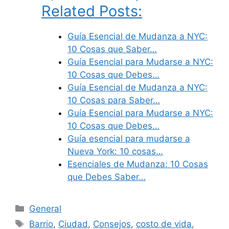
Related Posts:
Guía Esencial de Mudanza a NYC:
10 Cosas que Saber…
Guía Esencial para Mudarse a NYC:
10 Cosas que Debes…
Guía Esencial de Mudanza a NYC:
10 Cosas para Saber…
Guía Esencial para Mudarse a NYC:
10 Cosas que Debes…
Guía esencial para mudarse a
Nueva York: 10 cosas…
Esenciales de Mudanza: 10 Cosas
que Debes Saber…
Categories
General
Tags
Barrio
,
Ciudad
,
Consejos
,
costo de vida
,