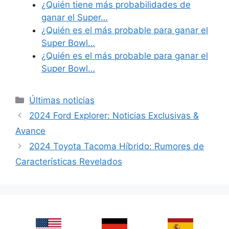
¿Quién tiene más probabilidades de
ganar el Super…
¿Quién es el más probable para ganar el
Super Bowl…
¿Quién es el más probable para ganar el
Super Bowl…
Categories
Últimas noticias
2024 Ford Explorer: Noticias Exclusivas &
Avance
2024 Toyota Tacoma Híbrido: Rumores de
Características Revelados