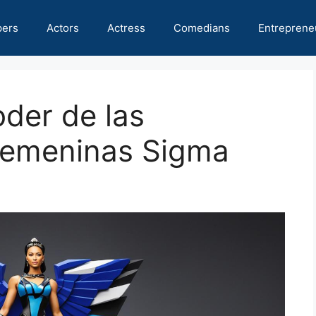
pers
Actors
Actress
Comedians
Entreprene
der de las
 Femeninas Sigma