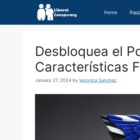
Skip
to
Home
Rap
content
Desbloquea el Po
Características
January 27, 2024
by
Veronica Sanchez