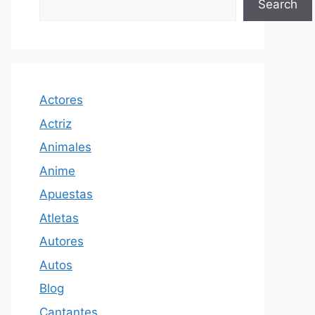
Search
Actores
Actriz
Animales
Anime
Apuestas
Atletas
Autores
Autos
Blog
Cantantes