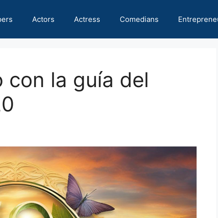
pers
Actors
Actress
Comedians
Entreprene
 con la guía del
20