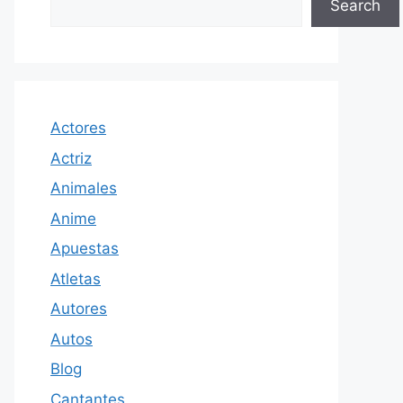
Search
Actores
Actriz
Animales
Anime
Apuestas
Atletas
Autores
Autos
Blog
Cantantes