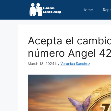
Skip
to
Home
Rap
content
Acepta el cambio
número Angel 4
March 13, 2024
by
Veronica Sanchez