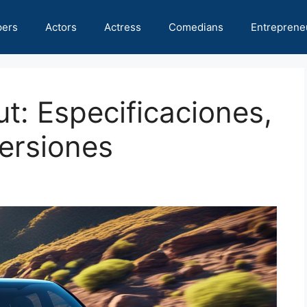
pers
Actors
Actress
Comedians
Entreprene
t: Especificaciones,
ersiones