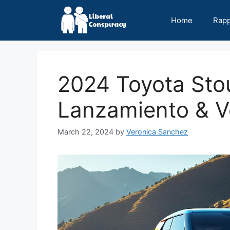
Skip
to
Home
Rap
content
2024 Toyota Stou
Lanzamiento & V
March 22, 2024
by
Veronica Sanchez