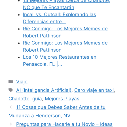
13 Mejores Playas Cerca de Charlotte,
NC que Te Encantarán
Incall vs. Outcall: Explorando las
Diferencias entre…
Ríe Conmigo: Los Mejores Memes de
Robert Pattinson
Ríe Conmigo: Los Mejores Memes de
Robert Pattinson
Los 10 Mejores Restaurantes en
Pensacola, FL |…
Categories
Viaje
Tags
AI (Inteligencia Artificial)
,
Caro viaje en taxi
,
Charlotte
,
guía
,
Mejores Playas
11 Cosas que Debes Saber Antes de tu
Mudanza a Henderson, NV
Preguntas para Hacerle a tu Novio – Ideas