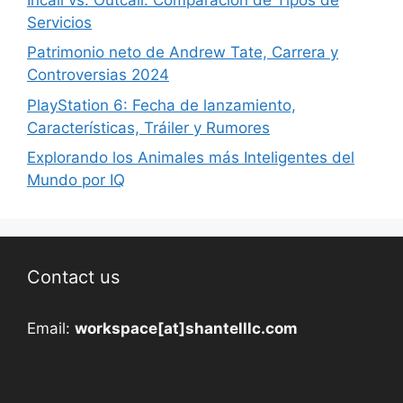
Servicios
Patrimonio neto de Andrew Tate, Carrera y
Controversias 2024
PlayStation 6: Fecha de lanzamiento,
Características, Tráiler y Rumores
Explorando los Animales más Inteligentes del
Mundo por IQ
Contact us
Email:
workspace[at]shantelllc.com